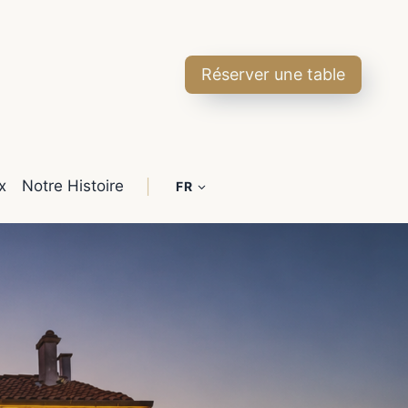
Réserver une table
x
Notre Histoire
│
FR