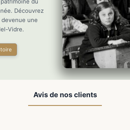
 patrimoine du
finée. Découvrez
le devenue une
el-Vidre.
toire
Avis de nos clients